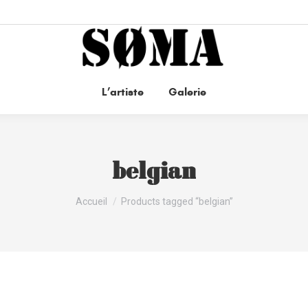
L’artiste
Galerie
belgian
Vous êtes ici :
Accueil
Products tagged “belgian”