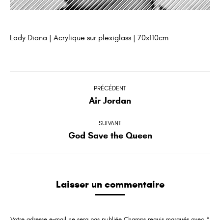
Lady Diana | Acrylique sur plexiglass | 70x110cm
Navigation
de
PRÉCÉDENT
Air Jordan
Onglet
commentaire
précédent
SUIVANT
God Save the Queen
Projets
similaires
Laisser un commentaire
Votre adresse e-mail ne sera pas publiée Champs requis marqués avec
*