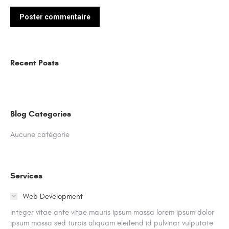
Poster commentaire
Recent Posts
Blog Categories
Aucune catégorie
Services
Web Development
Integer vitae ante vitae mauris ipsum massa lorem ipsum dolor
ipsum massa sed turpis aliquam eleifend id pulvinar vulputate