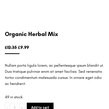
Organic Herbal Mix
£
12.35
£
9.99
Nullam porta ligula lorem, ac pellentesque ipsum blandit ut.
Duis tristique pulvinar enim sit amet facilisis. Sed venenatis
tortor condimentum malesuada cursus. In ornare eget odio
ac hendrerit.
49 in stock
Quantité
Add to cart