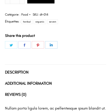
Organic
Herbal
Mix
Catégorie :
Food
SKU:
dt-014
Étiquettes :
herbal
organic
seven
Share this product
Partager
Partager
Partager
Partager
sur
sur
sur
sur
Twitter
Facebook
Pinterest
LinkedIn
DESCRIPTION
ADDITIONAL INFORMATION
REVIEWS (0)
Nullam porta ligula lorem, ac pellentesque ipsum blandit ut.