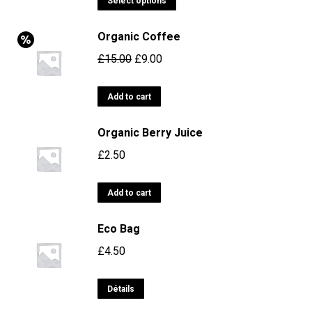
Select options
Organic Coffee
£
15.00
£
9.00
Add to cart
Organic Berry Juice
£
2.50
Add to cart
Eco Bag
£
4.50
Détails